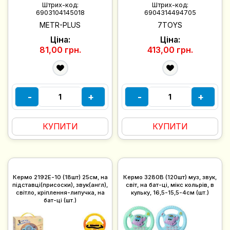
Штрих-код:
Штрих-код:
6903104145018
6904314494705
METR-PLUS
7TOYS
Ціна:
Ціна:
81,00 грн.
413,00 грн.
-
+
-
+
КУПИТИ
КУПИТИ
Кермо 2192E-10 (18шт) 25см, на
Кермо 3280B (120шт) муз, звук,
підставці(присоски), звук(англ),
світ, на бат-ці, мікс кольрів, в
світло, кріплення-липучка, на
кульку, 16,5-15,5-4см (шт.)
бат-ці (шт.)