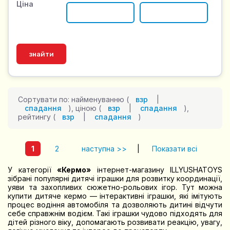
Ціна
Сортувати по: найменуванню (
взр
|
спадання
), ціною (
взр
|
спадання
),
рейтингу (
взр
|
спадання
)
1
2
наступна >>
|
Показати всі
У категорії
«Кермо»
інтернет-магазину ILLYUSHATOYS
зібрані популярні дитячі іграшки для розвитку координації,
уяви та захопливих сюжетно-рольових ігор. Тут можна
купити дитяче кермо — інтерактивні іграшки, які імітують
процес водіння автомобіля та дозволяють дитині відчути
себе справжнім водієм. Такі іграшки чудово підходять для
дітей різного віку, допомагають розвивати реакцію, увагу,