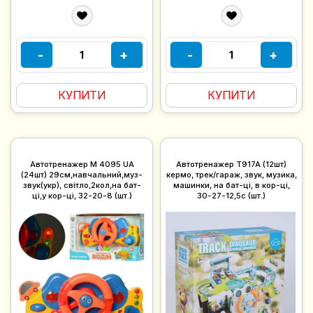
-
+
-
+
КУПИТИ
КУПИТИ
Автотренажер M 4095 UA
Автотренажер T917A (12шт)
(24шт) 29см,навчальний,муз-
кермо, трек/гараж, звук, музика,
звук(укр), світло,2кол,на бат-
машинки, на бат-ці, в кор-ці,
ці,у кор-ці, 32-20-8 (шт.)
30-27-12,5с (шт.)