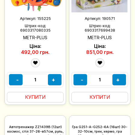
Артикул:
155225
Артикул:
190571
Штрих-код:
Штрих-код:
6903317080335
6903317699438
METR-PLUS
METR-PLUS
Ціна:
Ціна:
492,00 грн.
851,00 грн.
-
+
-
+
КУПИТИ
КУПИТИ
Автотренажер ZZ1439B (12шт)
Гра G251-A-G252-6A (16шт) 30-
космос, стіл 37-26-в57см, руль,
32-10см, трек, кермо, гра