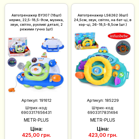
Автотренажер BY307 (18шт)
Автотренажер LS6262 (6шт)
кермо, 22,5-18,5-9см, музика,
24,5см, звук, світло, на бат-ці, в
звук, світло, рухливі деталі, 2
кор-ці, 26-18,5-8,5см (шт.)
режими гучно (шт)
Артикул:
191612
Артикул:
185229
Штрих-код:
Штрих-код:
6903317656431
6903317831494
METR-PLUS
METR-PLUS
Ціна:
Ціна:
425,00 грн.
423,00 грн.