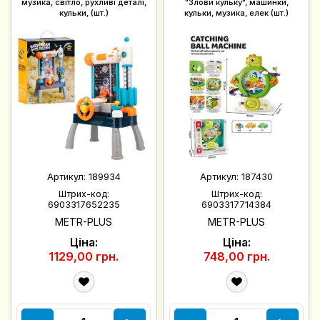
музика, світло, рухливі деталі,
"Злови кульку", машинки,
кульки, (шт.)
кульки, музика, елек (шт.)
Артикул:
189934
Артикул:
187430
Штрих-код:
Штрих-код:
6903317652235
6903317714384
METR-PLUS
METR-PLUS
Ціна:
Ціна:
1129,00 грн.
748,00 грн.