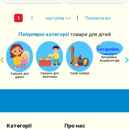
1
2
наступна >>
|
Показати всі
Популярні категорії
товари для дітей
чий
Батарейки,
Акумулятори
Іграшки для
Ігрові набори
Іграшки для
хлопчиків
дівчат
Категорії
Про нас