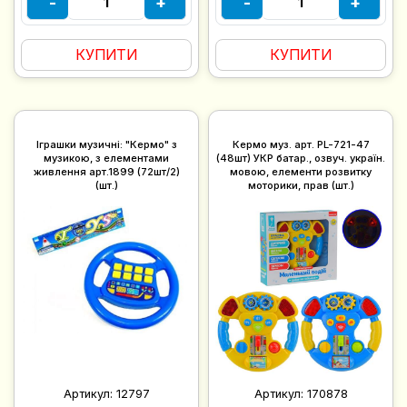
-
+
-
+
КУПИТИ
КУПИТИ
Іграшки музичні: "Кермо" з
Кермо муз. арт. PL-721-47
музикою, з елементами
(48шт) УКР батар., озвуч. україн.
живлення арт.1899 (72шт/2)
мовою, елементи розвитку
(шт.)
моторики, прав (шт.)
Артикул:
12797
Артикул:
170878