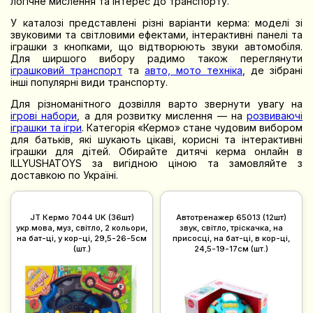
логічне мислення та інтерес до транспорту.
У каталозі представлені різні варіанти керма: моделі зі
звуковими та світловими ефектами, інтерактивні панелі та
іграшки з кнопками, що відтворюють звуки автомобіля.
Для ширшого вибору радимо також переглянути
іграшковий транспорт
та
авто, мото техніка
, де зібрані
інші популярні види транспорту.
Для різноманітного дозвілля варто звернути увагу на
ігрові набори
, а для розвитку мислення — на
розвиваючі
іграшки та ігри
. Категорія «Кермо» стане чудовим вибором
для батьків, які шукають цікаві, корисні та інтерактивні
іграшки для дітей. Обирайте дитячі керма онлайн в
ILLYUSHATOYS за вигідною ціною та замовляйте з
доставкою по Україні.
JT Кермо 7044 UK (36шт)
Автотренажер 65013 (12шт)
укр.мова, муз, світло, 2 кольори,
звук, світло, тріскачка, на
на бат-ці, у кор-ці, 29,5-26-5см
присосці, на бат-ці, в кор-ці,
(шт.)
24,5-19-17см (шт.)