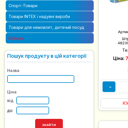
Спорт-Товари
Товари INTEX і надувні вироби
Товари для немовлят, дитячий посуд
Арти
Бренди
Шт
4823
Те
Пошук продукту в цій категорії
Ціна:
7
Назва
-
Ціна
від
К
до