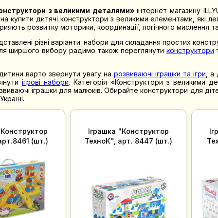
онструктори з великими деталями»
інтернет-магазину ILLY
жна купити дитячі конструктори з великими елементами, які л
прияють розвитку моторики, координації, логічного мислення та
дставлені різні варіанти: набори для складання простих констр
Для ширшого вибору радимо також переглянути
конструктори
дитини варто звернути увагу на
розвиваючі іграшки та ігри
, а
лянути
ігрові набори
. Категорія «Конструктори з великими д
озвиваючі іграшки для малюків. Обирайте конструктори для діт
країні.
"Конструктор
Іграшка "Конструктор
Іг
рт.8461 (шт.)
ТехноК", арт. 8447 (шт.)
Тех