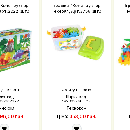
"Конструктор
Іграшка "Конструктор
Іг
арт.2222 (шт.)
ТехноК", Арт.3756 (шт.)
Те
кул:
190301
Артикул:
139818
рих-код:
Штрих-код:
037612222
4823037603756
хноком
Техноком
96,00 грн.
Ціна:
353,00 грн.