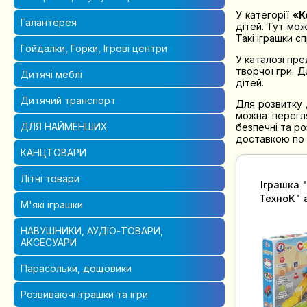
У категорії
«К
Галантерея
дітей. Тут мо
Такі іграшки с
Гойдалки, Горки, Ігрові центри
У каталозі пре
творчої гри. 
Дитячі меблі
дітей.
Дитячий транспорт
Для розвитку 
можна перег
ДЛЯ НАЙМЕНШИХ
безпечні та р
доставкою по У
КАНЦТОВАРИ
Літні товари
Іграшка 
ТехноК" а
М'які іграшки
НАВУШНИКИ, АУДІО-ТОВАРИ,
АКСЕСУАРИ
Парасольки, дощовики
Розвиваючі іграшки та ігри