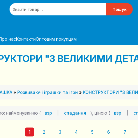
Пошук
Про нас
Контакти
Оптовим покупцям
РУКТОРИ "З ВЕЛИКИМИ ДЕТ
РАШКА
»
Розвиваючі іграшки та ігри
»
КОНСТРУКТОРИ "З ВЕЛ
по: найменуванню (
взр
|
спадання
), ціною (
взр
|
с
1
2
3
4
5
6
7