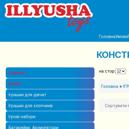
Головна
Умови
КОНСТ
на стор.
Новинки
АКЦІЯ
Головна
»
ІГ
Іграшки для дівчат
Сортувати 
Іграшки для хлопчиків
Ігрові набори
Батарейки, Акумулятори