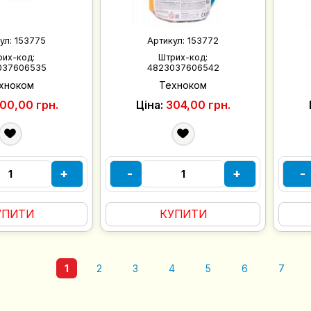
ул:
153775
Артикул:
153772
рих-код:
Штрих-код:
037606535
4823037606542
хноком
Техноком
00,00 грн.
Ціна:
304,00 грн.
+
-
+
-
УПИТИ
КУПИТИ
1
2
3
4
5
6
7