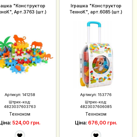
рашка "Конструктор
Іграшка "Конструктор
хноК", Арт.3763 (шт.)
ТехноК", арт.6085 (шт.)
Артикул:
141258
Артикул:
153776
Штрих-код:
Штрих-код:
4823037603763
4823037606085
Техноком
Техноком
Ціна:
524,00 грн.
Ціна:
676,00 грн.