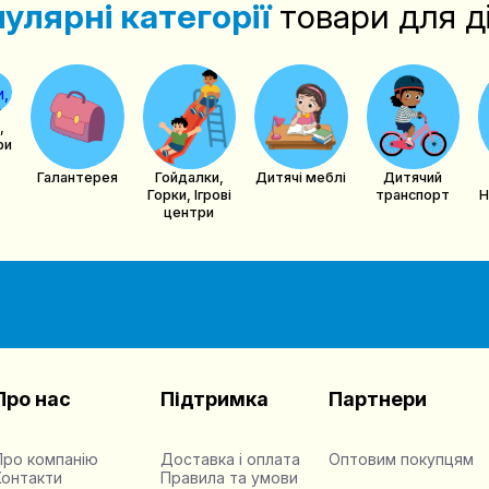
улярні категорії
товари для д
,
ри
Галантерея
Гойдалки,
Дитячі меблі
Дитячий
Горки, Ігрові
транспорт
центри
Про нас
Підтримка
Партнери
Про компанію
Доставка і оплата
Оптовим покупцям
Контакти
Правила та умови