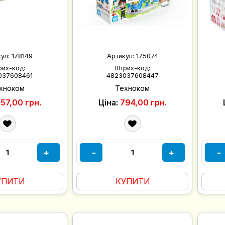
кул:
178149
Артикул:
175074
рих-код:
Штрих-код:
037608461
4823037608447
хноком
Техноком
57,00 грн.
Ціна:
794,00 грн.
+
-
+
-
УПИТИ
КУПИТИ