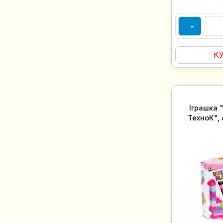
-
К
Іграшка 
ТехноК", 