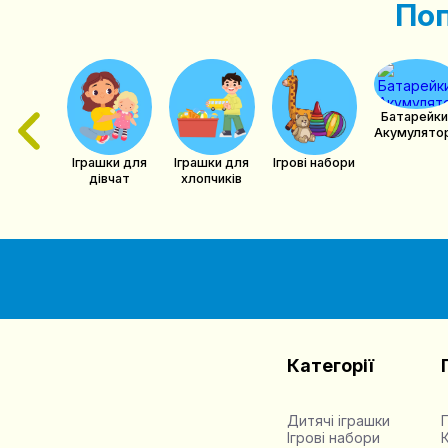
Поп
ри для
овлят,
тячий
осуд
Батарейки
Акумулято
Іграшки для
Ігрові набори
Іграшки для
хлопчиків
дівчат
Категорії
Дитячі іграшки
Ігрові набори