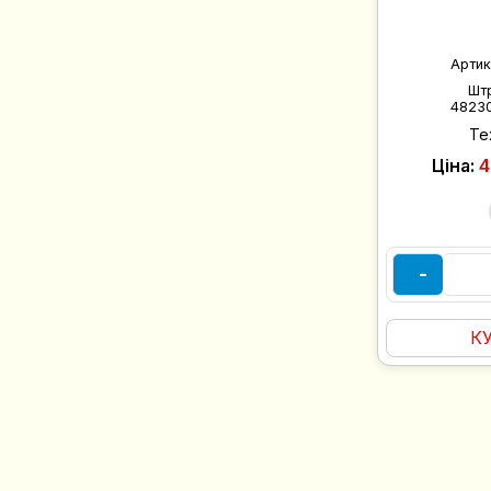
Артик
Шт
4823
Те
Ціна:
4
-
К