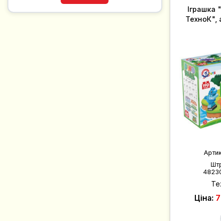
Іграшка 
ТехноК", 
Арти
Шт
4823
Те
Ціна:
7