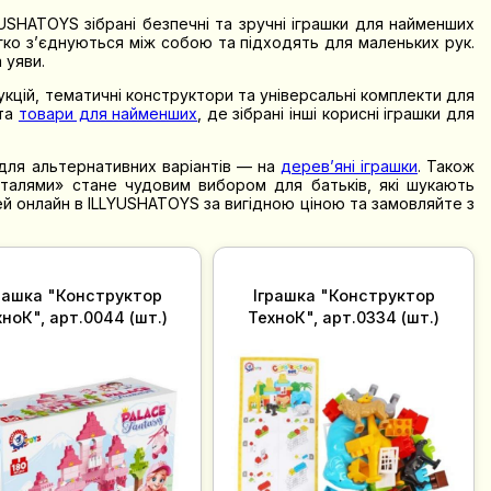
USHATOYS зібрані безпечні та зручні іграшки для найменших
егко з’єднуються між собою та підходять для маленьких рук.
 уяви.
укцій, тематичні конструктори та універсальні комплекти для
та
товари для найменших
, де зібрані інші корисні іграшки для
 для альтернативних варіантів — на
дерев’яні іграшки
. Також
еталями» стане чудовим вибором для батьків, які шукають
ей онлайн в ILLYUSHATOYS за вигідною ціною та замовляйте з
рашка "Конструктор
Іграшка "Конструктор
ноК", арт.0044 (шт.)
ТехноК", арт.0334 (шт.)