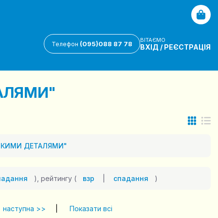
ВІТАЄМО
(095)088 87 78
Телефон
ВХІД
/
РЕЄСТРАЦІЯ
АЛЯМИ"
ИКИМИ ДЕТАЛЯМИ"
падання
), рейтингу (
взр
|
спадання
)
наступна >>
|
Показати всі