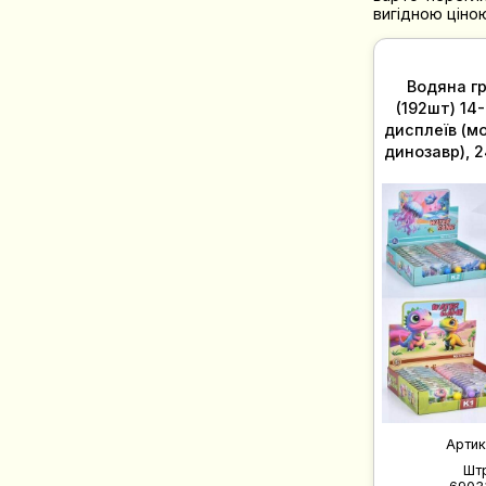
вигідною ціною
Водяна гр
(192шт) 14-
дисплеїв (м
динозавр), 2
Артик
Шт