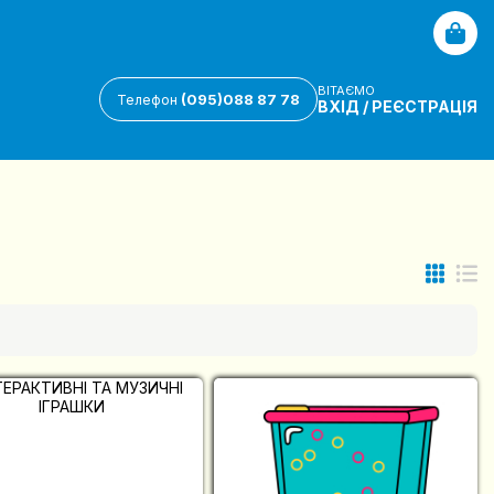
ВІТАЄМО
(095)088 87 78
Телефон
ВХІД
/
РЕЄСТРАЦІЯ