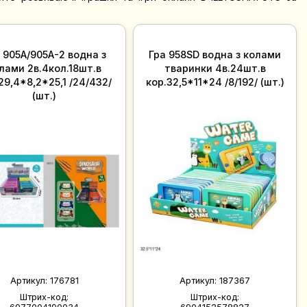
 905A/905A-2 водна з
Гра 958SD водна з колами
лами 2в.4кол.18шт.в
тваринки 4в.24шт.в
29,4*8,2*25,1 /24/432/
кор.32,5*11*24 /8/192/ (шт.)
(шт.)
Артикул:
176781
Артикул:
187367
Штрих-код:
Штрих-код: