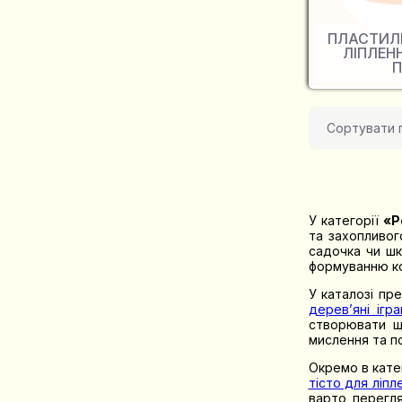
ПЛАСТИЛІ
ЛІПЛЕН
П
Сортувати 
У категорії
«Р
та захопливог
садочка чи шк
формуванню ко
У каталозі пр
дерев’яні ігр
створювати щ
мислення та п
Окремо в кате
тісто для ліпл
варто перегл