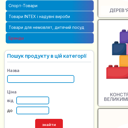
Спорт-Товари
ДЕРЕВ'
Товари INTEX і надувні вироби
Товари для немовлят, дитячий посуд
Бренди
Пошук продукту в цій категорії
Назва
Ціна
КОНСТР
ВЕЛИКИМ
від
до