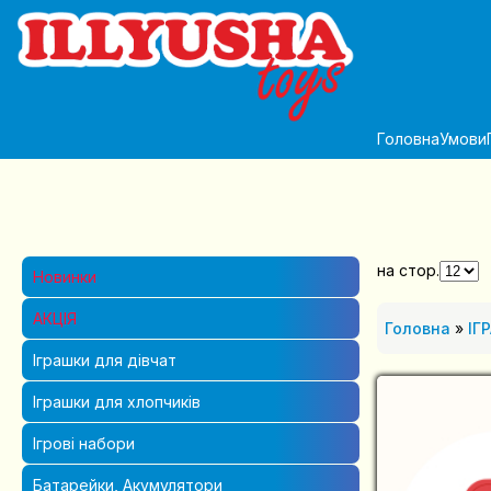
Головна
Умови
на стор.
Новинки
АКЦІЯ
Головна
»
ІГ
Іграшки для дівчат
Іграшки для хлопчиків
Ігрові набори
Батарейки, Акумулятори