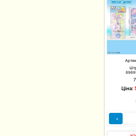
Арти
Шт
6969
Ціна:
-