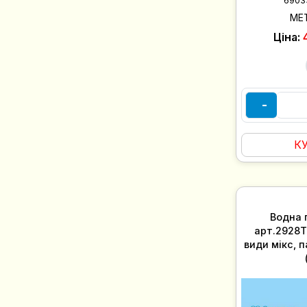
6903
ME
Ціна:
-
К
Водна г
арт.2928T
види мікс, 