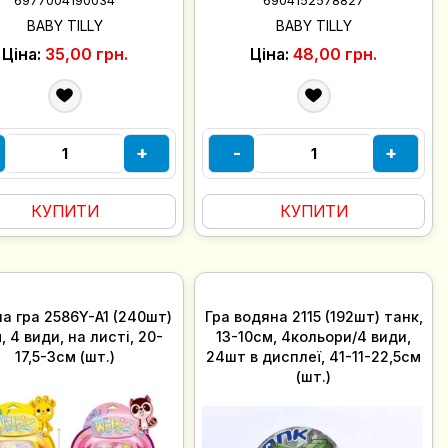
6977004190034
6904152578827
BABY TILLY
BABY TILLY
Ціна:
35,00 грн.
Ціна:
48,00 грн.
+
-
+
КУПИТИ
КУПИТИ
а гра 2586Y-A1 (240шт)
Гра водяна 2115 (192шт) танк,
, 4 види, на листі, 20-
13-10см, 4кольори/4 види,
17,5-3см (шт.)
24шт в дисплеї, 41-11-22,5см
(шт.)