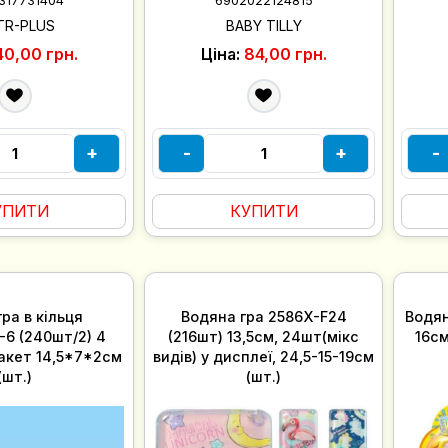
317731404
6902022124815
TR-PLUS
BABY TILLY
40,00 грн.
Ціна:
84,00 грн.
+
-
+
-
УПИТИ
КУПИТИ
ра в кільця
Водяна гра 2586X-F24
Водян
-6 (240шт/2) 4
(216шт) 13,5см, 24шт(мікс
16см
пакет 14,5*7*2см
видів) у дисплеї, 24,5-15-19см
(шт.)
(шт.)