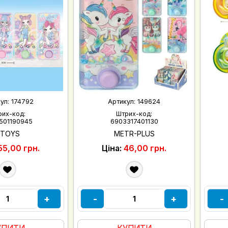
кул:
174792
Артикул:
149624
рих-код:
Штрих-код:
501190945
6903317401130
7TOYS
METR-PLUS
55,00 грн.
Ціна:
46,00 грн.
+
-
+
-