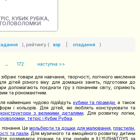
РІС, КУБИК РУБІКА,
ГОЛОВОЛОМКИ
падання
), рейтингу (
взр
|
спадання
)
...
172
наступна >>
ібрані товари для навчання, творчості, логічного мислення
ля дітей різного віку: для домашніх занять, підготовки до
вари допомагають поєднати гру з пізнанням світу, сприяють
им та різноманітним.
 Для найменших чудово підійдуть
кубики та піраміди
, а також
форм і кольорів. Для дітей, які люблять конструювати та
а
конструктори з великими деталями
. Для розвитку логіки,
оловоломки, тетріс і Кубик Рубіка
.
 пізнання. Це
мольберти та дошки для малювання
,
пластилін,
ості та пазли
. Для музичного та емоційного розвитку дитини
йте розвиваючі іграшки та ігри онлайн в ILLYUSHATOYS за