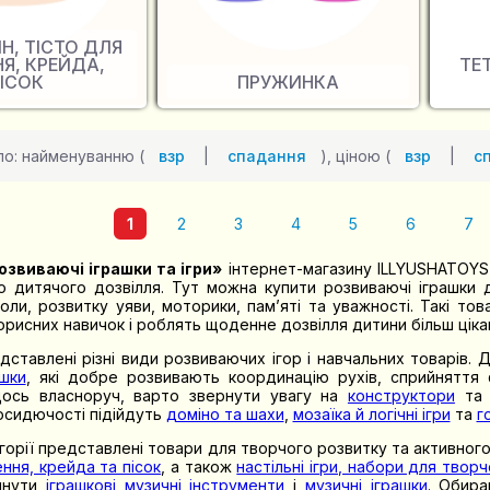
Н, ТІСТО ДЛЯ
НЯ, КРЕЙДА,
ТЕТ
ІСОК
ПРУЖИНКА
по: найменуванню (
взр
|
спадання
), ціною (
взр
|
с
1
2
3
4
5
6
7
озвиваючі іграшки та ігри»
інтернет-магазину ILLYUSHATOYS з
о дитячого дозвілля. Тут можна купити розвиваючі іграшки д
оли, розвитку уяви, моторики, пам’яті та уважності. Такі то
рисних навичок і роблять щоденне дозвілля дитини більш цікав
едставлені різні види розвиваючих ігор і навчальних товарів.
ашки
, які добре розвивають координацію рухів, сприйняття 
ось власноруч, варто звернути увагу на
конструктори
т
осидючості підійдуть
доміно та шахи
,
мозаїка й логічні ігри
та
г
горії представлені товари для творчого розвитку та активного
ення, крейда та пісок
, а також
настільні ігри, набори для творч
янути
іграшкові музичні інструменти
і
музичні іграшки
. Обира