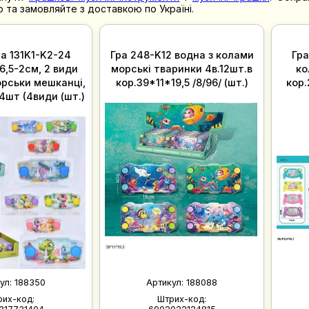
 та замовляйте з доставкою по Україні.
а 131K1-K2-24
Гра 248-K12 водна з колами
Гра
6,5-2см, 2 види
морські тваринки 4в.12шт.в
ко
орськи мешканці,
кор.39*11*19,5 /8/96/ (шт.)
кор.
4шт (4види (шт.)
ул:
188350
Артикул:
188088
рих-код:
Штрих-код: