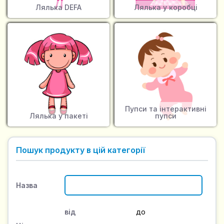
Лялька DEFA
Лялька у коробці
Пупси та інтерактивні
Лялька у пакеті
пупси
Пошук продукту в цій категорії
Назва
від
до