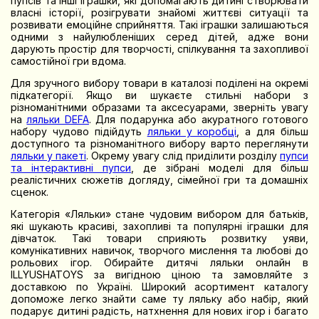
пупсів та інші іграшки, які допомагають дитині створювати
власні історії, розігрувати знайомі життєві ситуації та
розвивати емоційне сприйняття. Такі іграшки залишаються
одними з найулюбленіших серед дітей, адже вони
дарують простір для творчості, спілкування та захопливої
самостійної гри вдома.
Для зручного вибору товари в каталозі поділені на окремі
підкатегорії. Якщо ви шукаєте стильні набори з
різноманітними образами та аксесуарами, зверніть увагу
на
ляльки DEFA
. Для подарунка або акуратного готового
набору чудово підійдуть
ляльки у коробці
, а для більш
доступного та різноманітного вибору варто переглянути
ляльки у пакеті
. Окрему увагу слід приділити розділу
пупси
та інтерактивні пупси
, де зібрані моделі для більш
реалістичних сюжетів догляду, сімейної гри та домашніх
сценок.
Категорія «Ляльки» стане чудовим вибором для батьків,
які шукають красиві, захопливі та популярні іграшки для
дівчаток. Такі товари сприяють розвитку уяви,
комунікативних навичок, творчого мислення та любові до
рольових ігор. Обирайте дитячі ляльки онлайн в
ILLYUSHATOYS за вигідною ціною та замовляйте з
доставкою по Україні. Широкий асортимент каталогу
допоможе легко знайти саме ту ляльку або набір, який
подарує дитині радість, натхнення для нових ігор і багато