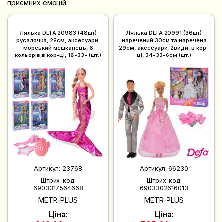
приємних емоцій.
Лялька DEFA 20983 (48шт)
Лялька DEFA 20991 (36шт)
русалочка, 29см, аксесуари,
наречений 30см та наречена
морський мешканець, 6
29см, аксесуари, 2види, в кор-
кольорів,в кор-ці, 18-33- (шт.)
ці, 34-33-6см (шт.)
Артикул:
23768
Артикул:
66230
Штрих-код:
Штрих-код:
6903317564668
6903302616013
METR-PLUS
METR-PLUS
Ціна:
Ціна: