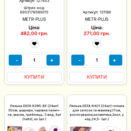
Артикул:
127653
Штрих-код:
6903178589015
Артикул:
131186
METR-PLUS
METR-PLUS
Ціна:
Ціна:
482,00 грн.
271,00 грн.
-
+
-
+
КУПИТИ
КУПИТИ
Лялька DEFA 8395-BF (24шт)
Лялька DEFA 8401 (24шт) голова
30см, шарнірн, чарівна палич-
для зачісок та макіяжу,17см,
св, маски, гребінець, 3 вид, бат
розчісування,косметика,2кол, у
(табл), ко (шт.)
кор,24,5- (шт.)