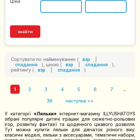
Ціна
Сортувати по: найменуванню (
взр
|
спадання
), ціною (
взр
|
спадання
),
рейтингу (
взр
|
спадання
)
1
2
3
4
5
6
7
...
39
наступна >>
У категорії
«Ляльки»
інтернет-магазину ILLYUSHATOYS
зібрані популярні дитячі іграшки для сюжетно-рольових
ігор, розвитку фантазії та щоденного цікавого дозвілля.
Тут можна купити ляльки для дівчаток різного віку:
класичні моделі, ляльки з аксесуарами, тематичні набори,