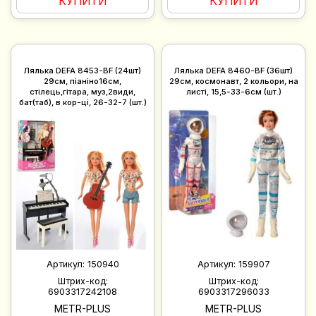
КУПИТИ
КУПИТИ
Лялька DEFA 8453-BF (24шт)
Лялька DEFA 8460-BF (36шт)
29см, піаніно16см,
29см, космонавт, 2 кольори, на
стілець,гітара, муз,2види,
листі, 15,5-33-6см (шт.)
бат(таб), в кор-ці, 26-32-7 (шт.)
Артикул:
150940
Артикул:
159907
Штрих-код:
Штрих-код:
6903317242108
6903317296033
METR-PLUS
METR-PLUS