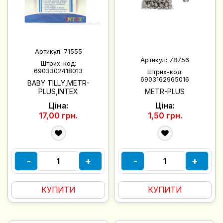
Артикул:
71555
Артикул:
78756
Штрих-код:
6903302418013
Штрих-код:
6903162965016
BABY TILLY,METR-
PLUS,INTEX
METR-PLUS
Ціна:
Ціна:
17,00 грн.
1,50 грн.
-
+
-
+
КУПИТИ
КУПИТИ