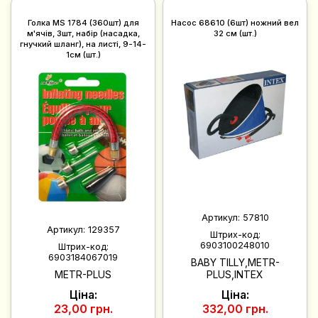
Голка MS 1784 (360шт) для
Насос 68610 (6шт) ножний вел
м'ячів, 3шт, набір (насадка,
32 см (шт.)
гнучкий шланг), на листі, 9-14-
1см (шт.)
Артикул:
57810
Артикул:
129357
Штрих-код:
6903100248010
Штрих-код:
6903184067019
BABY TILLY,METR-
METR-PLUS
PLUS,INTEX
Ціна:
Ціна:
23,00 грн.
332,00 грн.