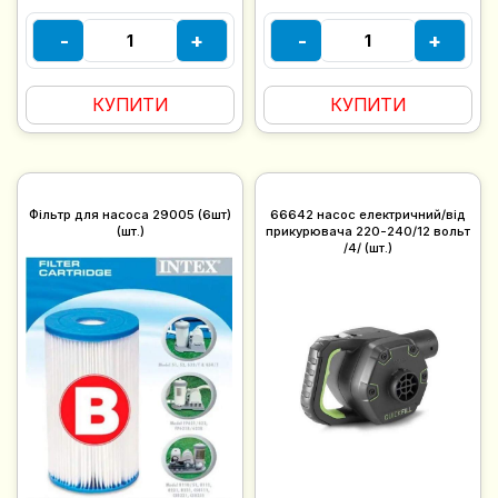
-
+
-
+
КУПИТИ
КУПИТИ
Фільтр для насоса 29005 (6шт)
66642 насос електричний/від
(шт.)
прикурювача 220-240/12 вольт
/4/ (шт.)