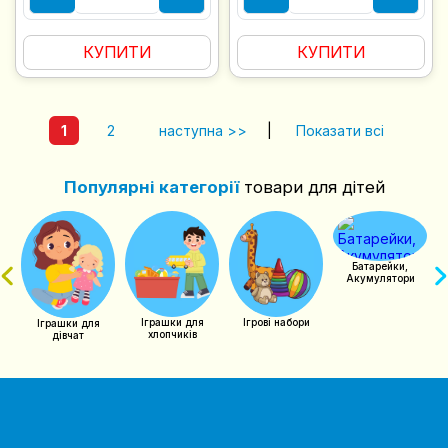
КУПИТИ
КУПИТИ
1
2
наступна >>
|
Показати всі
Популярні категорії
товари для дітей
чий
Батарейки,
Акумулятори
Іграшки для
Ігрові набори
Іграшки для
хлопчиків
дівчат