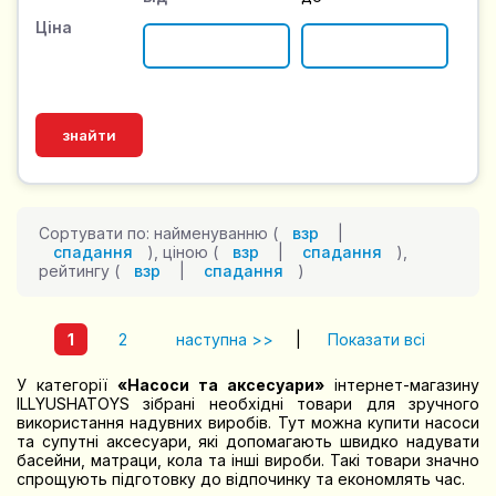
Ціна
Сортувати по: найменуванню (
взр
|
спадання
), ціною (
взр
|
спадання
),
рейтингу (
взр
|
спадання
)
1
2
наступна >>
|
Показати всі
У категорії
«Насоси та аксесуари»
інтернет-магазину
ILLYUSHATOYS зібрані необхідні товари для зручного
використання надувних виробів. Тут можна купити насоси
та супутні аксесуари, які допомагають швидко надувати
басейни, матраци, кола та інші вироби. Такі товари значно
спрощують підготовку до відпочинку та економлять час.