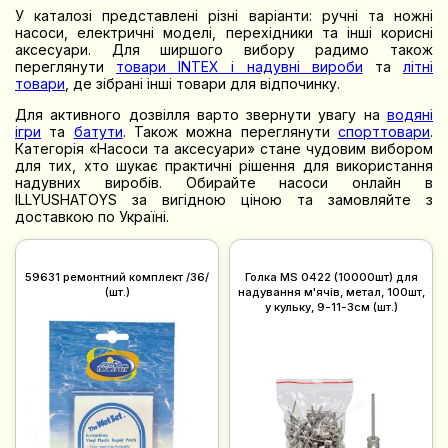
У каталозі представлені різні варіанти: ручні та ножні
насоси, електричні моделі, перехідники та інші корисні
аксесуари. Для ширшого вибору радимо також
переглянути
товари INTEX і надувні вироби
та
літні
товари
, де зібрані інші товари для відпочинку.
Для активного дозвілля варто звернути увагу на
водяні
ігри
та
батути
. Також можна переглянути
спорттовари
.
Категорія «Насоси та аксесуари» стане чудовим вибором
для тих, хто шукає практичні рішення для використання
надувних виробів. Обирайте насоси онлайн в
ILLYUSHATOYS за вигідною ціною та замовляйте з
доставкою по Україні.
59631 ремонтний комплект /36/
Голка MS 0422 (10000шт) для
(шт.)
надування м'ячів, метал, 100шт,
у кульку, 9-11-3см (шт.)