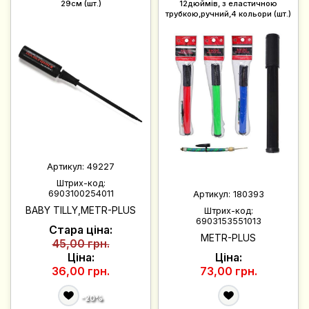
29см (шт.)
12дюймів, з еластичною
трубкою,ручний,4 кольори (шт.)
Артикул:
49227
Штрих-код:
6903100254011
Артикул:
180393
BABY TILLY,METR-PLUS
Штрих-код:
6903153551013
Стара ціна:
METR-PLUS
45,00 грн.
Ціна:
Ціна:
36,00 грн.
73,00 грн.
-20%