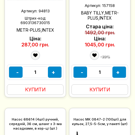
Артикул:
157158
Артикул:
94813
BABY TILLY,METR-
PLUS,INTEX
Штрих-код:
6903136730015
Стара ціна:
METR-PLUS,INTEX
1492,00 грн.
Ціна:
Ціна:
287,00 грн.
1045,00 грн.
-30%
-
+
-
+
КУПИТИ
КУПИТИ
Насос 68614 (4шт) ручний,
Насос MK 0847-2 (100шт) для
середній, 36 см, шланг з 3-ма
кульок, 27,5-5-5см, у пакеті (шт)
насадками, в кор-ці (шт.)