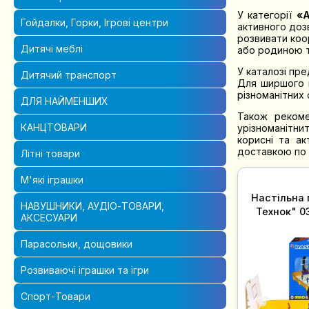
У категорії
«А
Гойдалки, Горки, Ігрові центри
активного дозв
розвивати коор
Дитячі меблі
або родиною т
У каталозі пре
Дитячий транспорт
Для ширшого 
різноманітних
ДЛЯ НАЙМЕНШИХ
Також реком
КАНЦТОВАРИ
урізноманітнит
корисні та ак
доставкою по У
Літні товари
М'які іграшки
Настільна 
НАВУШНИКИ, АУДІО-ТОВАРИ,
АКСЕСУАРИ
Парасольки, дощовики
Розвиваючі іграшки та ігри
Спорт-Товари