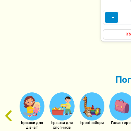
-
К
Поп
ри для
овлят,
тячий
осуд
Іграшки для
Ігрові набори
Галантере
Іграшки для
хлопчиків
дівчат