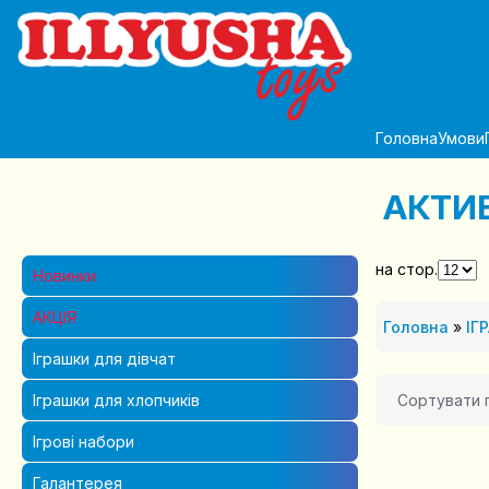
Головна
Умови
АКТИВ
на стор.
Новинки
АКЦІЯ
Головна
»
ІГ
Іграшки для дівчат
Сортувати 
Іграшки для хлопчиків
Ігрові набори
Галантерея