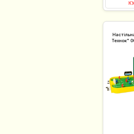
К
Настільн
Технок" 0