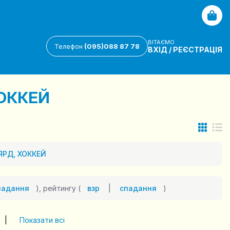
ВІТАЄМО
(095)088 87 78
Телефон
ВХІД
/
РЕЄСТРАЦІЯ
ХОККЕЙ
ЯРД, ХОККЕЙ
падання
), рейтингу (
взр
|
спадання
)
|
Показати всі