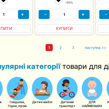
-50%
+
-
+
-
УПИТИ
КУПИТИ
1
2
3
наступна >>
улярні категорії
товари для д
я
Гойдалки,
Дитячі меблі
Дитячий
ДЛЯ
Горки, Ігрові
транспорт
НАЙМЕНШИХ