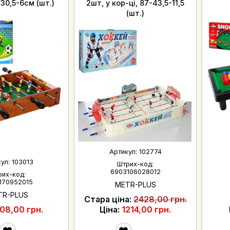
-30,5-6см (шт.)
2шт, у кор-ці, 87-43,5-11,5
(шт.)
Артикул:
102774
кул:
103013
Штрих-код:
6903106028012
рих-код:
170952015
METR-PLUS
TR-PLUS
Стара ціна:
2428,00 грн.
08,00 грн.
Ціна:
1214,00 грн.