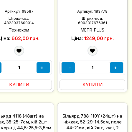
Артикул:
69587
Артикул:
183778
Штрих-код:
Штрих-код:
4823037600014
6903317676361
Техноком
METR-PLUS
Ціна:
662,00 грн.
Ціна:
1249,00 грн.
+
-
+
КУПИТИ
КУПИТИ
льярд 4118 (48шт) на
Більярд 788-110Y (24шт) на
ах, 35-25-7см, кій 2шт,
ніжках, 52-29-14,5см, поле
в кор-ці, 44,5-25,5-3,5см
44-21см, кій 2шт, кулі, 2