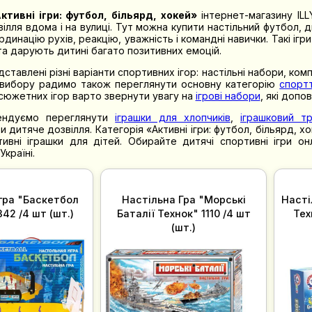
ктивні ігри: футбол, більярд, хокей»
інтернет-магазину ILL
ілля вдома і на вулиці. Тут можна купити настільний футбол, д
динацію рухів, реакцію, уважність і командні навички. Такі і
а дарують дитині багато позитивних емоцій.
дставлені різні варіанти спортивних ігор: настільні набори, ко
вибору радимо також переглянути основну категорію
спорт
 сюжетних ігор варто звернути увагу на
ігрові набори
, які допо
ендуємо переглянути
іграшки для хлопчиків
,
іграшковий т
и дитяче дозвілля. Категорія «Активні ігри: футбол, більярд, х
тивні іграшки для дітей. Обирайте дитячі спортивні ігри 
країні.
гра "Баскетбол
Настільна Гра "Морські
Насті
Технок" 0342 /4 шт (шт.)
Баталії Технок" 1110 /4 шт
Тех
(шт.)