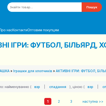
Пошук
Про нас
Контакти
Оптовим покупцям
НІ ІГРИ: ФУТБОЛ, БІЛЬЯРД, 
РАШКА
»
Іграшки для хлопчиків
»
АКТИВНІ ІГРИ: ФУТБОЛ, БІЛЬ
по: найменуванню (
взр
|
спадання
), ціною (
взр
|
с
1
2
3
наступна >>