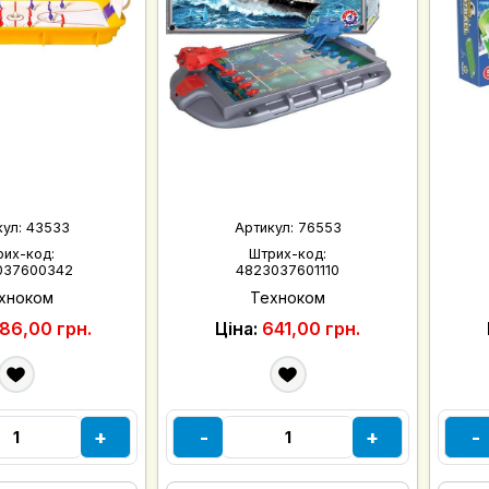
кул:
43533
Артикул:
76553
рих-код:
Штрих-код:
037600342
4823037601110
хноком
Техноком
86,00 грн.
Ціна:
641,00 грн.
+
-
+
-