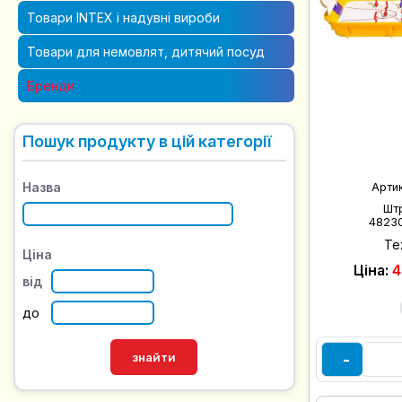
Товари INTEX і надувні вироби
Товари для немовлят, дитячий посуд
Бренди
Пошук продукту в цій категорії
Назва
Арти
Шт
4823
Те
Ціна
Ціна:
4
від
до
-