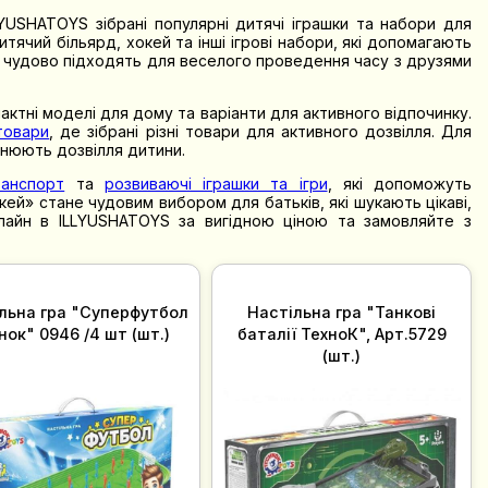
YUSHATOYS зібрані популярні дитячі іграшки та набори для
итячий більярд, хокей та інші ігрові набори, які допомагають
гри чудово підходять для веселого проведення часу з друзями
мпактні моделі для дому та варіанти для активного відпочинку.
товари
, де зібрані різні товари для активного дозвілля. Для
внюють дозвілля дитини.
ранспорт
та
розвиваючі іграшки та ігри
, які допоможуть
окей» стане чудовим вибором для батьків, які шукають цікаві,
онлайн в ILLYUSHATOYS за вигідною ціною та замовляйте з
льна гра "Суперфутбол
Настільна гра "Танкові
нок" 0946 /4 шт (шт.)
баталії ТехноК", Арт.5729
(шт.)