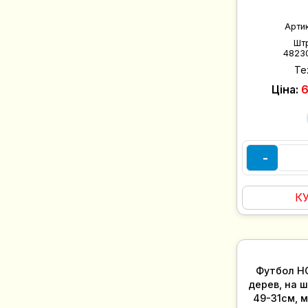
Арти
Шт
4823
Те
Ціна:
6
-
К
Футбол HG
дерев, на ш
49-31см, м