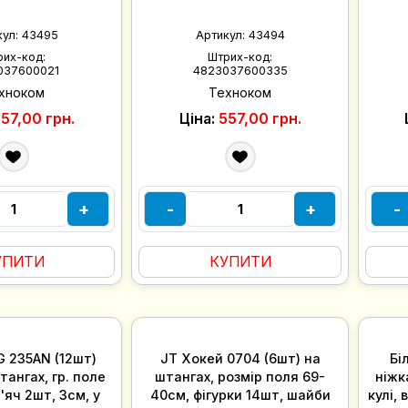
кул:
43495
Артикул:
43494
рих-код:
Штрих-код:
037600021
4823037600335
хноком
Техноком
57,00 грн.
Ціна:
557,00 грн.
+
-
+
-
УПИТИ
КУПИТИ
 235AN (12шт)
JT Хокей 0704 (6шт) на
Бі
тангах, гр. поле
штангах, розмір поля 69-
ніжк
'яч 2шт, 3см, у
40см, фігурки 14шт, шайби
кулі, 