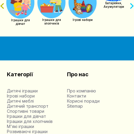
Батарейки,
Акумулятори
Іграшки для
Ігрові набори
Іграшки для
хлопчиків
дівчат
Категорії
Про нас
Дитячі іграшки
Про компанію
Ігрові набори
Контакти
Дитячі меблі
Корисні поради
Дитячий транспорт
Sitemap
Спортивні товари
Іграшки для дівчат
Іграшки для хлопчиків
М'які іграшки
Розвиваючі іграшки