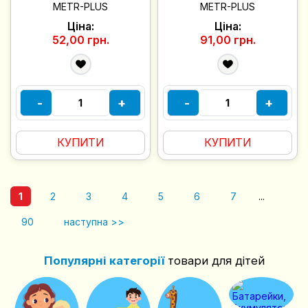
METR-PLUS
METR-PLUS
Ціна:
Ціна:
52,00 грн.
91,00 грн.
-
+
-
+
КУПИТИ
КУПИТИ
1
2
3
4
5
6
7
...
90
наступна >>
Популярні категорії
товари для дітей
чий