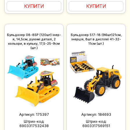
КУПИТИ
КУПИТИ
Бульдозер 08-85P (120шт) інер-
Бульдозер 517-18 (96шт)21см,
я, 14,5см, рухомі деталі, 2
інерція, 8шт в дисплеї 41-32-
кольори, в кульку, 17,5-25-9см
11см (шт.)
(шт.)
Артикул:
175397
Артикул:
184693
Штрих-код:
Штрих-код:
6903317532438
6903317569151