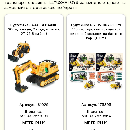
транспорт онлайн в ILLYUSHATOYS за вигідною ціною та
замовляйте з доставкою по Україні.
Будтехнiка 6A33-34 (144шт)
Будтехнiка QB-05-06Y (30шт)
20см, інерція, 2 види, в пакеті,
23,5см, звук, світло, їздить, 2
27-21-8см (шт.)
види по 2 кольори, на бат-ці, в
кор-ці, (шт.)
Артикул:
181029
Артикул:
175395
Штрих-код:
Штрих-код:
6903317569199
6903317569564
METR-PLUS
METR-PLUS