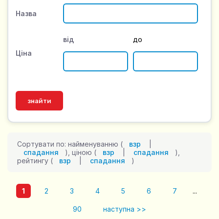
Назва
від
до
Ціна
Сортувати по: найменуванню (
взр
|
спадання
), ціною (
взр
|
спадання
),
рейтингу (
взр
|
спадання
)
1
2
3
4
5
6
7
...
90
наступна >>