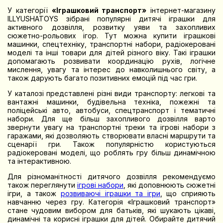
У категорії
«Іграшковий транспорт»
інтернет-магазину
ILLYUSHATOYS зібрані популярні дитячі іграшки для
активного дозвілля, розвитку уяви та захопливих
сюжетно-рольових ігор. Тут можна купити іграшкові
машинки, спецтехніку, транспортні набори, радіокеровані
моделі та інші товари для дітей різного віку. Такі іграшки
допомагають розвивати координацію рухів, логічне
мислення, увагу та інтерес до навколишнього світу, а
також дарують багато позитивних емоцій під час гри.
У каталозі представлені різні види транспорту: легкові та
вантажні машинки, будівельна техніка, пожежні та
поліцейські авто, автобуси, спецтранспорт і тематичні
набори. Для ще більш захопливого дозвілля варто
звернути увагу на транспортні треки та ігрові набори з
гаражами, які дозволяють створювати власні маршрути та
сценарії гри. Також популярністю користуються
радіокеровані моделі, що роблять гру більш динамічною
та інтерактивною.
Для різноманітності дитячого дозвілля рекомендуємо
також переглянути
ігрові набори
, які доповнюють сюжетні
ігри, а також
розвиваючі іграшки та ігри
, що сприяють
навчанню через гру. Категорія «Іграшковий транспорт»
стане чудовим вибором для батьків, які шукають цікаві,
динамічні та корисні іграшки для дітей. Обирайте дитячий