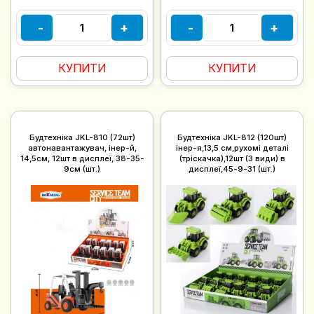
-
+
-
+
КУПИТИ
КУПИТИ
Будтехніка JKL-810 (72шт)
Будтехніка JKL-812 (120шт)
автонавантажувач, інер-й,
інер-я,13,5 см,рухомі деталі
14,5см, 12шт в дисплеї, 38-35-
(тріскачка),12шт (3 види) в
9см (шт.)
дисплеї,45-9-31 (шт.)