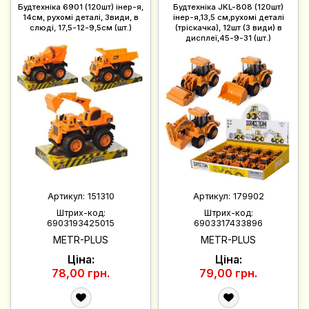
Будтехніка 6901 (120шт) інер-я,
Будтехніка JKL-808 (120шт)
14см, рухомі деталі, 3види, в
інер-я,13,5 см,рухомі деталі
слюді, 17,5-12-9,5см (шт.)
(тріскачка), 12шт (3 види) в
дисплеї,45-9-31 (шт.)
Артикул:
151310
Артикул:
179902
Штрих-код:
Штрих-код:
6903193425015
6903317433896
METR-PLUS
METR-PLUS
Ціна:
Ціна:
78,00 грн.
79,00 грн.