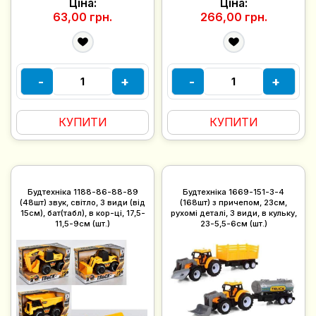
Ціна:
Ціна:
63,00 грн.
266,00 грн.
-
+
-
+
КУПИТИ
КУПИТИ
Будтехніка 1188-86-88-89
Будтехніка 1669-151-3-4
(48шт) звук, світло, 3 види (від
(168шт) з причепом, 23см,
15см), бат(табл), в кор-ці, 17,5-
рухомі деталі, 3 види, в кульку,
11,5-9см (шт.)
23-5,5-6см (шт.)