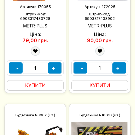
Артикул:
170055
Артикул:
172925
Штрих-код:
Штрих-код:
6903317433728
6903317433902
METR-PLUS
METR-PLUS
Ціна:
Ціна:
79,00 грн.
80,00 грн.
-
+
-
+
КУПИТИ
КУПИТИ
Будтехніка N0002 (шт.)
Будтехніка N1001D (шт.)