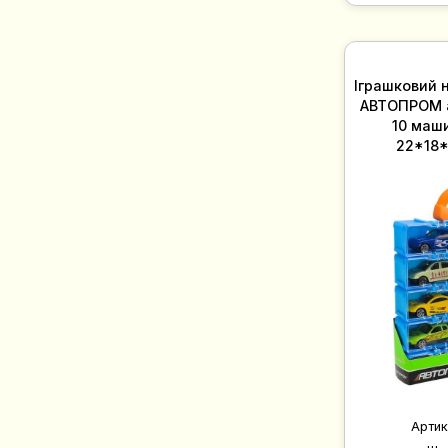
Іграшковий 
АВТОПРОМ а
10 маши
22*18*
Артик