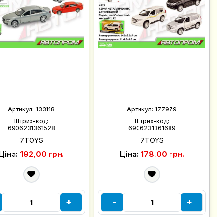
Артикул:
133118
Артикул:
177979
Штрих-код:
Штрих-код:
6906231361528
6906231361689
7TOYS
7TOYS
Ціна:
192,00 грн.
Ціна:
178,00 грн.
+
-
+