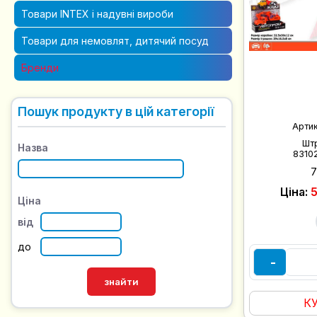
Товари INTEX і надувні вироби
Товари для немовлят, дитячий посуд
Бренди
Пошук продукту в цій категорії
Арти
Шт
Назва
8310
Ціна:
5
Ціна
від
до
-
К