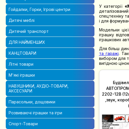
У категорії
«
Гойдалки, Горки, Ігрові центри
деталізований
спецтехніку та
Дитячі меблі
і для формуван
Модельки цієї
Дитячий транспорт
іграшку відп
іграшкових ав
ДЛЯ НАЙМЕНШИХ
Для більш дин
КАНЦТОВАРИ
та гаражі
. Та
вибором для т
вигідною ціною
Літні товари
М'які іграшки
Будівел
НАВУШНИКИ, АУДІО-ТОВАРИ,
АВТОПРОМ 
АКСЕСУАРИ
2202-12B (12
,звук, короб. 32,5*19*12см
Парасольки, дощовики
Розвиваючі іграшки та ігри
Спорт-Товари