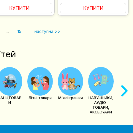
КУПИТИ
КУПИТИ
...
15
наступна >>
ітей
Парасо
дощо
КАНЦТОВАР
Літні товари
М'які іграшки
НАВУШНИКИ,
И
АУДІО-
ТОВАРИ,
АКСЕСУАРИ