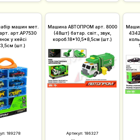
набір машин мет.
Машина АВТОПРОМ арт. 8000
Машин
рт. арт.AP7530
(48шт) батар. світ., звук,
4342 
нок у кейсі
короб.18*10,5*8,5см (шт.)
коль
3,5см (шт.)
ул:
189278
Артикул:
186327