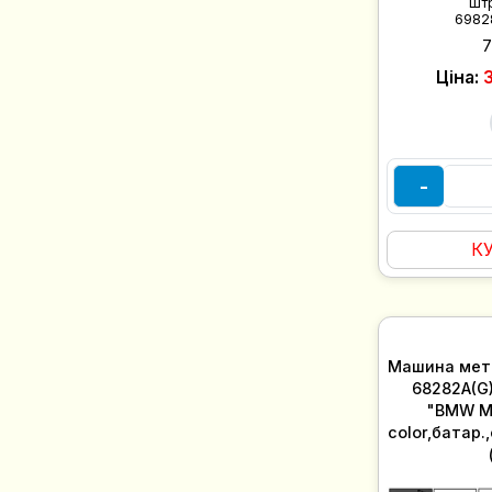
Шт
6982
Ціна:
-
К
Машина мет
68282A(G)
"BMW M
color,батар.