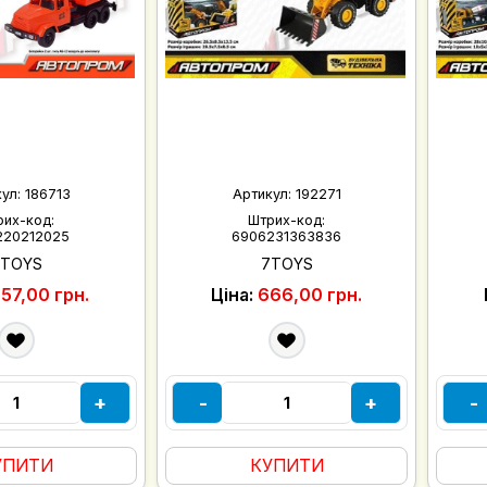
кул:
186713
Артикул:
192271
рих-код:
Штрих-код:
220212025
6906231363836
7TOYS
7TOYS
57,00 грн.
Ціна:
666,00 грн.
+
-
+
-
УПИТИ
КУПИТИ