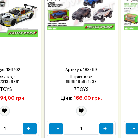
ул:
186702
Артикул:
183499
рих-код:
Штрих-код:
231359891
6969495651538
7TOYS
7TOYS
94,00 грн.
Ціна:
166,00 грн.
+
-
+
-