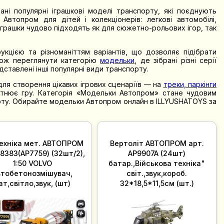
ні популярні іграшкові моделі транспорту, які поєднують
Автопром для дітей і колекціонерів: легкові автомобілі,
 іграшки чудово підходять як для сюжетно-рольових ігор, так
кцією та різноманіттям варіантів, що дозволяє підібрати
кож переглянути категорію
модельки
, де зібрані різні серії
дставлені інші популярні види транспорту.
 для створення цікавих ігрових сценаріїв — на
треки, паркінги
нітнює гру. Категорія «Модельки Автопром» стане чудовим
порту. Обирайте модельки Автопром онлайн в ILLYUSHATOYS за
ехніка мет. АВТОПРОМ
Вертоліт АВТОПРОМ арт.
8383(AP7759) (32шт/2),
AP9907A (24шт)
1:50 VOLVO
батар.,Військова техніка"
втобетонозмішувач,
світ.,звук,короб.
ат,світло,звук, (шт)
32*18,5*11,5см (шт.)