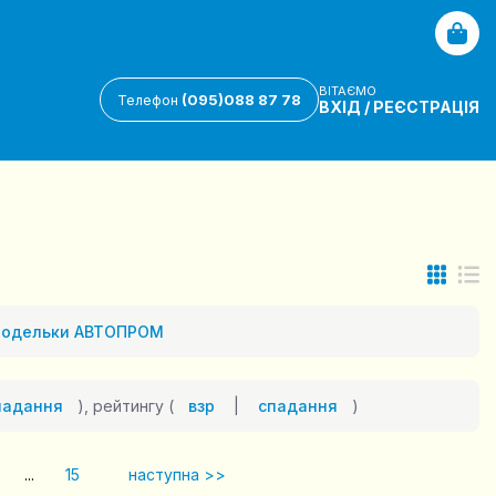
ВІТАЄМО
(095)088 87 78
Телефон
ВХІД
/
РЕЄСТРАЦІЯ
одельки АВТОПРОМ
падання
), рейтингу (
взр
|
спадання
)
...
15
наступна >>