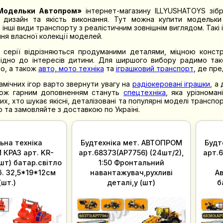
Модельки Автопром»
інтернет-магазину ILLYUSHATOYS зібра
 дизайн та якість виконання. Тут можна купити модельки 
 інші види транспорту з реалістичним зовнішнім виглядом. Такі
ня власної колекції моделей.
 серії відрізняються продуманими деталями, міцною констру
овідно до інтересів дитини. Для ширшого вибору радимо та
то, а також
авто, мото техніка
та
іграшковий транспорт
, де пре
амічних ігор варто звернути увагу на
радіокеровані іграшки
, а
кож гарним доповненням стануть
спецтехніка
, яка урізнома
их, хто шукає якісні, деталізовані та популярні моделі транс
 та замовляйте з доставкою по Україні.
ьна техніка
Будтехніка мет. АВТОПРОМ
Будт
КРАЗ арт. KR-
арт.68373(AP7756) (24шт/2),
арт.6
шт) батар.світло
1:50 Фронтальний
навантажувач,рухливі
А
(шт.)
деталі,у (шт)
б