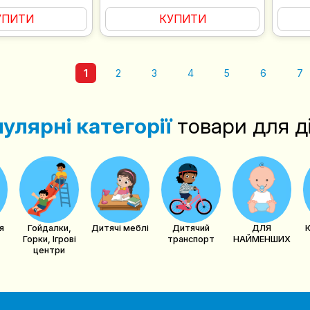
УПИТИ
КУПИТИ
1
2
3
4
5
6
7
улярні категорії
товари для д
я
Гойдалки,
Дитячі меблі
Дитячий
ДЛЯ
Горки, Ігрові
транспорт
НАЙМЕНШИХ
центри