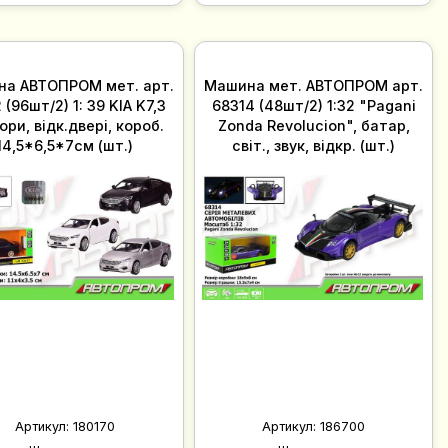
а АВТОПРОМ мет. арт.
Машина мет. АВТОПРОМ арт.
(96шт/2) 1: 39 KIA K7,3
68314 (48шт/2) 1:32 "Pagani
ори, відк.двері, короб.
Zonda Revolucion", батар,
14,5*6,5*7см (шт.)
світ., звук, відкр. (шт.)
Артикул:
180170
Артикул:
186700