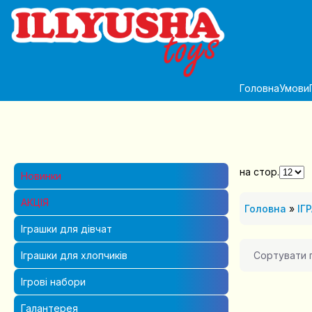
Головна
Умови
на стор.
Новинки
АКЦІЯ
Головна
»
ІГ
Іграшки для дівчат
Сортувати 
Іграшки для хлопчиків
Ігрові набори
Галантерея