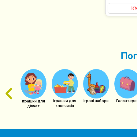
К
Поп
ри для
овлят,
тячий
осуд
Іграшки для
Ігрові набори
Галантере
Іграшки для
хлопчиків
дівчат