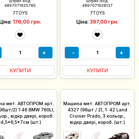
Штрих-код:
Штрих-код:
4897071925785
4897071928137
7TOYS
7TOYS
Ціна:
176,00 грн.
Ціна:
397,00 грн.
+
-
+
КУПИТИ
КУПИТИ
а мет. АВТОПРОМ арт.
Машина мет. АВТОПРОМ арт.
96шт/2) 1:46 BMW 760LI,
4327 (96шт / 2), 1: 42 Land
ор., відкр.двері, короб.
Cruiser Prado, 3 кольор.,
14,5*6,5*7см (шт.)
відкр.двері, короб. (шт.)