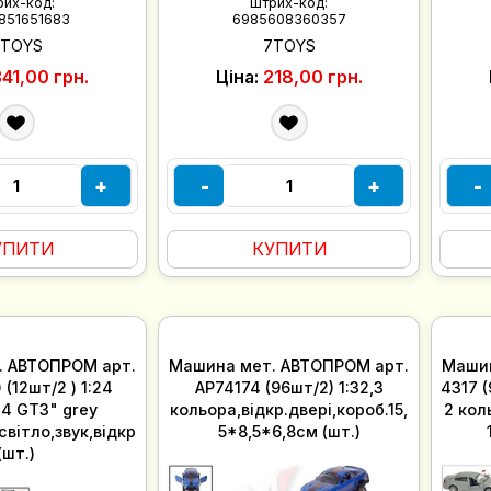
рих-код:
Штрих-код:
851651683
6985608360357
7TOYS
7TOYS
341,00 грн.
Ціна:
218,00 грн.
+
-
+
-
УПИТИ
КУПИТИ
. АВТОПРОМ арт.
Машина мет. АВТОПРОМ арт.
Машин
 (12шт/2 ) 1:24
AP74174 (96шт/2) 1:32,3
4317 (
4 GT3" grey
кольора,відкр.двері,короб.15,
2 коль
,світло,звук,відкр
5*8,5*6,8см (шт.)
(шт.)