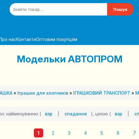
Пошук
Про нас
Контакти
Оптовим покупцям
Модельки АВТОПРОМ
РАШКА
»
Іграшки для хлопчиків
»
ІГРАШКОВИЙ ТРАНСПОРТ
»
М
по: найменуванню (
взр
|
спадання
), ціною (
взр
|
с
1
2
3
4
5
6
7