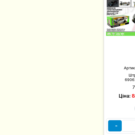
Артик
Шт
6906
Ціна:
8
-