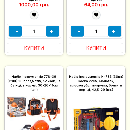
1000,00 грн.
64,00 грн.
-
+
-
+
КУПИТИ
КУПИТИ
Набір iнструментів 778-39
Набір iнструментів H-783 (36шт)
(12шт) 26 предметів, рюкзак, на
каска 22см, молоток,
бат-ці, в кор-ці, 30-26-11см
плоскогубці, викрутка, болти, в
(шт.)
кор-ці, 42,5-29 (шт.)