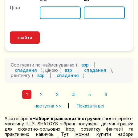
Ціна
Сортувати по: найменуванню (
взр
|
спадання
), ціною (
взр
|
спадання
),
рейтингу (
взр
|
спадання
)
1
2
3
4
5
6
наступна >>
|
Показати всі
У категорії
«Набори іграшкових інструментів»
інтернет-
магазину ILLYUSHATOYS зібрані популярні дитячі іграшки
для сюжетно-рольових ігор, розвитку фантазії та
практичних навичок. Тут можна купити набори