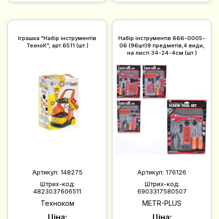
Іграшка "Набір інструментів
Набір iнструментів 666-0005-
ТехноК", арт.6511 (шт.)
06 (96шт)9 предметів,4 види,
на листі 34-24-4см (шт.)
Артикул:
148275
Артикул:
176126
Штрих-код:
Штрих-код:
4823037606511
6903317580507
Техноком
METR-PLUS
Ціна:
Ціна: