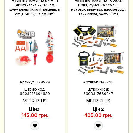
Набір iнструментів SY1A-11
Набір iнструментів T009AB
(48шт) каска 22-17,5см,
(18шт) сумка на ремені,
шуруповерт, ключі, ремень, в
молоток, викрутка, плоскогубці,
сітці, 80-17,5-9см (шт.)
гайк.ключі, болти, (шт.)
Артикул:
179978
Артикул:
183728
Штрих-код:
Штрих-код:
6903317604630
6903317660247
METR-PLUS
METR-PLUS
Ціна:
Ціна:
145,00 грн.
405,00 грн.