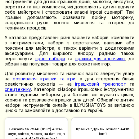
інструментів для дітей: іграшкові дрилі, молотки, викрутки,
верстати та інші комплекти, які дозволяють дитині відчути
себе майстром і створювати власні ігрові сценарії. Такі
іграшки допомагають розвивати дрібну моторику,
координацію рухів, логічне мислення та інтерес до
технічних процесів.
У каталозі представлені різні варіанти наборів: комплекти
з інструментами, набори з верстатами, валізами або
поясами для майстра, а також варіанти з додатковими
аксесуарами. Для ширшого вибору радимо також
переглянути
ігрові набори
та
іграшки для хлопчиків
, де
зібрані інші популярні товари для сюжетних ігор.
Для розвитку мислення та навичок варто звернути увагу
на
розвиваючі іграшки та ігри
, а для створення більш
реалістичних сюжетів — на
іграшковий транспорт
та
спецтехніку
. Категорія «Набори іграшкових інструментів»
стане чудовим вибором для батьків, які шукають цікаві,
корисні та розвиваючі іграшки для дітей. Обирайте дитячі
набори інструментів онлайн в ILLYUSHATOYS за вигідною
ціною та замовляйте з доставкою по Україні.
Бензопила 7946 (18шт) 43см-
Іграшка "Дриль ТехноК" 4418
звук, світло, маска, на бат-ке, в
(шт.)
кор-ці, 44-15-9см (шт.)