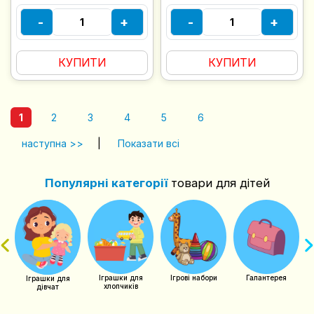
-
+
-
+
КУПИТИ
КУПИТИ
1
2
3
4
5
6
наступна >>
|
Показати всі
Популярні категорії
товари для дітей
Г
чий
Іграшки для
Ігрові набори
Галантерея
Іграшки для
хлопчиків
дівчат